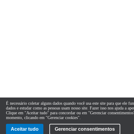
É necessário coletar alguns dados quando você usa este site para que ele f
dados e estudar como as pessoas usam nosso site. Fazer isso nos ajuda a ape
Clique em "Aceitar tudo" para concordar ou em "Gerenciar consentimentos"
momento, clicando em "Gerenciar cookies".
Aceitar tudo
Gerenciar consentimentos