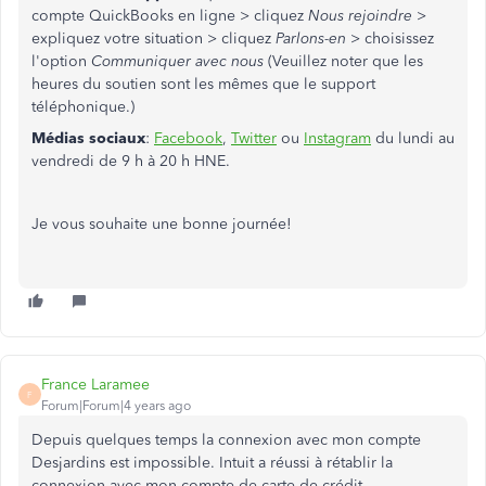
compte QuickBooks en ligne > cliquez
Nous rejoindre
>
expliquez votre situation > cliquez
Parlons-en
> choisissez
l'option
Communiquer avec nous
(Veuillez noter que les
heures du soutien sont les mêmes que le support
téléphonique.)
Médias sociaux
:
Facebook
,
Twitter
ou
Instagram
du lundi au
vendredi de 9 h à 20 h HNE.
Je vous souhaite une bonne journée!
France Laramee
F
Forum|Forum|4 years ago
Depuis quelques temps la connexion avec mon compte
Desjardins est impossible. Intuit a réussi à rétablir la
connexion avec mon compte de carte de crédit