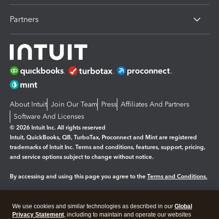
Partners
About Intuit
Join Our Team
Press
Affiliates And Partners
Software And Licenses
© 2026 Intuit Inc. All rights reserved
Intuit, QuickBooks, QB, TurboTax, Proconnect and Mint are registered
trademarks of Intuit Inc. Terms and conditions, features, support, pricing,
and service options subject to change without notice.
By accessing and using this page you agree to the
Terms and Conditions.
Manage cookies
About cookies
|
We use cookies and similar technologies as described in our
Global
Legal
Privacy Statement
Privacy
, including to maintain and operate our websites
Security