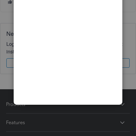
Need QuickBooks guidance?
Log in to access expert advice and community support
instantly.
Sign In
Sign Up
Products
Features