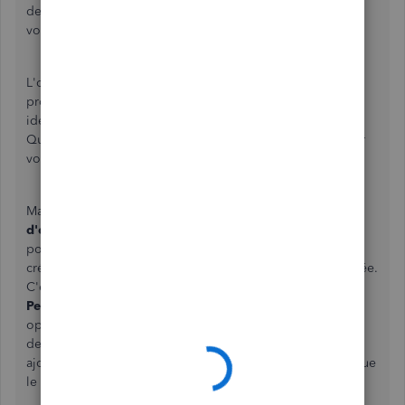
de projets vous avez créé sur une année sera utile pour
votre entreprise et je suis ici pour vous aider avec ceci.
L'option d'exécuter un rapport ou de créer une liste de
projets avec leurs dates de créations sont de trrs bonnes
idées! En ce moment, il n'y a pas ce genre d'option dans
QuickBooks en ligne, mais j'ai quelques suggestions pour
vous.
Ma première suggestion est d'exécuter le rapport
Liste
d'opérations par client
dans le menu
Rapports
et filtrer
pour les dates et les projets pour déterminer si vous avez
créé des opérations pour un projet dans la période donnée.
C'est possible à faire en utilisant le bouton
Personnaliser
sur le rapport. La mise en garde pour cette
option est que le rapport démontre les dates de création
des opérations liées aux projets, donc si vous n'avez pas
ajouté une opération au projet tout de suite, ça pourrait que
le rapport n'est pas bien pour vous.