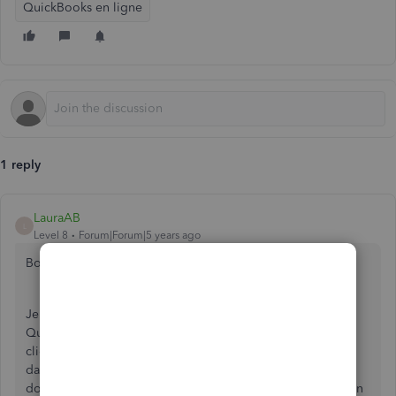
QuickBooks en ligne
1 reply
LauraAB
L
Level 8
Forum|Forum|5 years ago
Bonjour catheriner,
Je suis ravie que vous utilisiez la fonction
Projets
dans
QuickBooks en ligne pour comptabiliser les jobs de vos
clients. La fonction fournit l'organisation de ces données
dans l'onglet
Projets
pour faciliter la gestion de ces
données. J'apprécie comment la connaissance de combien