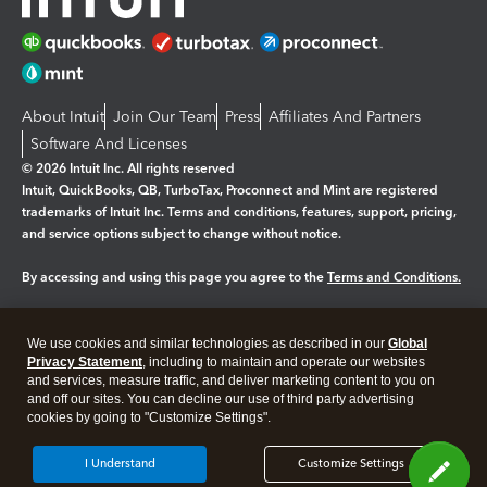
About Intuit
Join Our Team
Press
Affiliates And Partners
Software And Licenses
© 2026 Intuit Inc. All rights reserved
Intuit, QuickBooks, QB, TurboTax, Proconnect and Mint are registered
trademarks of Intuit Inc. Terms and conditions, features, support, pricing,
and service options subject to change without notice.
By accessing and using this page you agree to the
Terms and Conditions.
Manage cookies
About cookies
|
We use cookies and similar technologies as described in our
Global
Legal
Privacy Statement
Privacy
, including to maintain and operate our websites
Security
and services, measure traffic, and deliver marketing content to you on
and off our sites. You can decline our use of third party advertising
cookies by going to "Customize Settings".
I Understand
Customize Settings