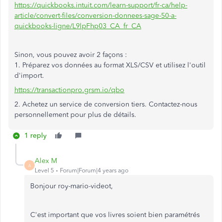
https://quickbooks.intuit.com/learn-support/fr-ca/help-
article/convert-files/conversion-donnees-sage-50-a-
quickbooks-ligne/L9lpFhp03_CA_fr_CA
Sinon, vous pouvez avoir 2 façons :
1. Préparez vos données au format XLS/CSV et utilisez l'outil
d'import.
https://transactionpro.grsm.io/qbo
2. Achetez un service de conversion tiers. Contactez-nous
personnellement pour plus de détails.
1 reply
Alex M
A
Level 5
Forum|Forum|4 years ago
Bonjour roy-mario-videot,
C'est important que vos livres soient bien paramétrés