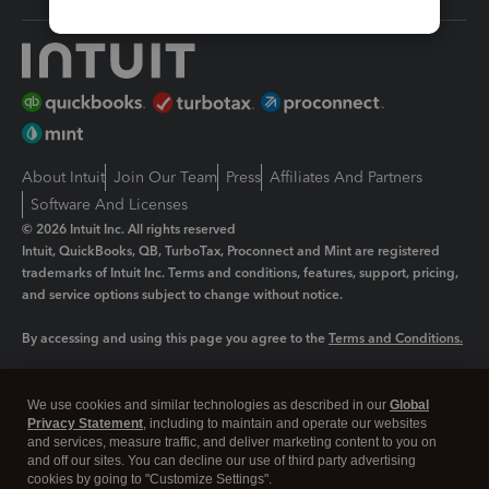
About Intuit
Join Our Team
Press
Affiliates And Partners
Software And Licenses
© 2026 Intuit Inc. All rights reserved
Intuit, QuickBooks, QB, TurboTax, Proconnect and Mint are registered
trademarks of Intuit Inc. Terms and conditions, features, support, pricing,
and service options subject to change without notice.
By accessing and using this page you agree to the
Terms and Conditions.
Manage cookies
About cookies
|
We use cookies and similar technologies as described in our
Global
Legal
Privacy Statement
Privacy
, including to maintain and operate our websites
Security
and services, measure traffic, and deliver marketing content to you on
and off our sites. You can decline our use of third party advertising
cookies by going to "Customize Settings".