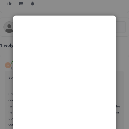
1 reply
Alex M
A
Level 5
Forum|Forum|2 years ago
Bonjour claude-parentcpa,
C'est important que les informations de paies soient entrées
correctement pour que vos paies soient justes. QuickBooks en ligne
Paie est un outil capable de acculer et payer vos employés basés sur les
heures qu'ils ont travaillé. Je peux vous pointer vers la bonne direction
pour de l'assistance avec la payer. Pour de l'assistance avec votre
compte de paie.