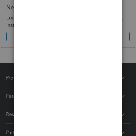
Need QuickBooks guidance?
Log in to access expert advice and community support
instantly.
Sign In
Sign Up
Products
Features
Resources
Partners