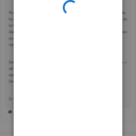
Pour de l'assistance avec ce message d'erreur qui bloque la section de
la paie, il faudrait contacter l'équipe de soutien de la paie en dehors de
la Communauté. Ils vont pouvoir faire une analyze de votre compte
dans le système avec vous dans un endroit sécurisé pour voir les étapes
qu'il faut faire pour débloquer le compte de paie. Vous pouvez les
rejoindre avec ces étapes:
Demande de rappel : Cliquez Aide > envoyez le message « soutien » >
sélectionnez Nous rejoindre > cliquez Nous rejoindre à nouveau >
saisissez les détails de votre question et cliquez Parlons-en > cliquez
Demandez qu'on vous rappelle
Si vous avez autres questions, n'hésitez pas de les poser ici.