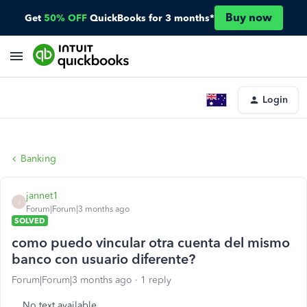
Buy now
Get
50% OFF
QuickBooks for 3 months*
Login
Banking
jannet1
J
Forum|Forum|3 months ago
SOLVED
como puedo vincular otra cuenta del mismo
banco con usuario diferente?
Forum|Forum|3 months ago
1 reply
No text available