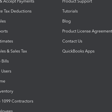
 & Accept Payments
Product Support
e Tax Deductions
Tutorials
iles
Blog
orts
Product License Agreemen
timates
Contact Us
les & Sales Tax
QuickBooks Apps
Bills
e Users
ime
nventory
1099 Contractors
ployees