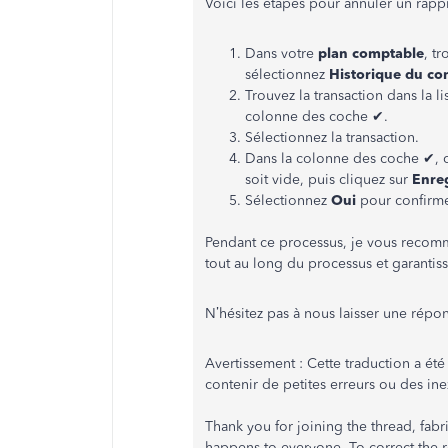
Voici les étapes pour annuler un rap
Dans votre
plan comptable
, t
sélectionnez
Historique du c
Trouvez la transaction dans la li
colonne des coche ✔.
Sélectionnez la transaction.
Dans la colonne des coche ✔, cl
soit vide, puis cliquez sur
Enreg
Sélectionnez
Oui
pour confirme
Pendant ce processus, je vous recomm
tout au long du processus et garantiss
N’hésitez pas à nous laisser une répo
Avertissement : Cette traduction a été
contenir de petites erreurs ou des ine
Thank you for joining the thread, fab
happens to everyone. To correct the 