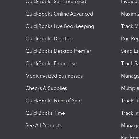
QuickBooks Self Employed
Invoice
QuickBooks Online Advanced
Maximiz
QuickBooks Live Bookkeeping
Track M
QuickBooks Desktop
Run Rep
QuickBooks Desktop Premier
Send Es
QuickBooks Enterprise
Track Sa
Medium-sized Businesses
Manage 
Checks & Supplies
Multipl
QuickBooks Point of Sale
Track T
QuickBooks Time
Track I
See All Products
Manage 
Pay Em