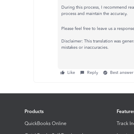
During this process, I recommend rea
process and maintain the accuracy.
Please feel free to leave us a respons
Disclaimer: This translation was gen
mistakes or inaccuracies.
Like
Reply
Best answer
Products
Feature
QuickBooks Online
Track I