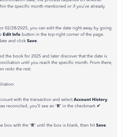
thin the specific month mentioned or if you’ve already
 for 02/28/2025, you can edit the date right away by going
he
Edit Info
button in the top-right corner of the page.
date and click
Save
.
d the book for 2025 and later discover that the date is
onciliation until you reach the specific month. From there,
en redo the rest.
liation:
account with the transaction and select
Account History
.
t was reconciled, you’ll see an “
R
” in the checkmark
✔
he box with the “
R
” until the box is blank, then hit
Save
.