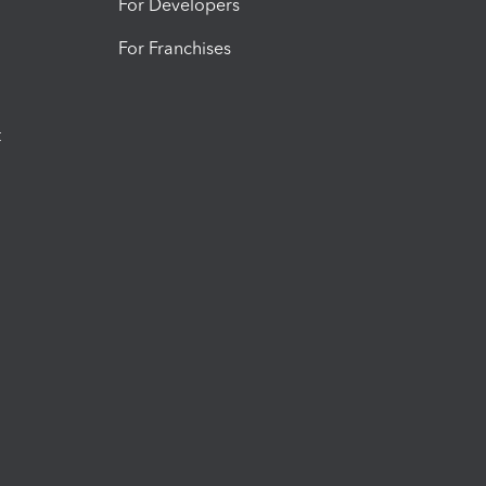
For Developers
For Franchises
t