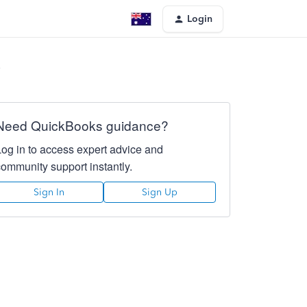
Login
?
Need QuickBooks guidance?
Log in to access expert advice and
community support instantly.
Sign In
Sign Up