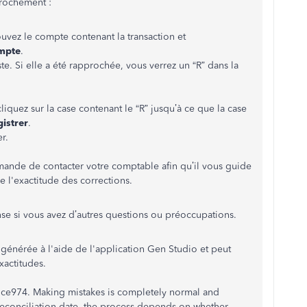
prochement :
rouvez le compte contenant la transaction et
ompte
.
ste. Si elle a été rapprochée, vous verrez un “R” dans la
iquez sur la case contenant le “R” jusqu’à ce que la case
istrer
.
r.
ande de contacter votre comptable afin qu’il vous guide
e l'exactitude des corrections.
nse si vous avez d’autres questions ou préoccupations.
 générée à l'aide de l'application Gen Studio et peut
xactitudes.
rice974. Making mistakes is completely normal and
reconciliation date, the process depends on whether