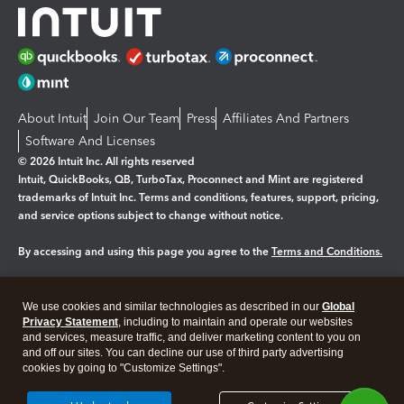
About Intuit
Join Our Team
Press
Affiliates And Partners
Software And Licenses
© 2026 Intuit Inc. All rights reserved
Intuit, QuickBooks, QB, TurboTax, Proconnect and Mint are registered
trademarks of Intuit Inc. Terms and conditions, features, support, pricing,
and service options subject to change without notice.
By accessing and using this page you agree to the
Terms and Conditions.
Manage cookies
About cookies
|
We use cookies and similar technologies as described in our
Global
Legal
Privacy Statement
Privacy
, including to maintain and operate our websites
Security
and services, measure traffic, and deliver marketing content to you on
and off our sites. You can decline our use of third party advertising
cookies by going to "Customize Settings".