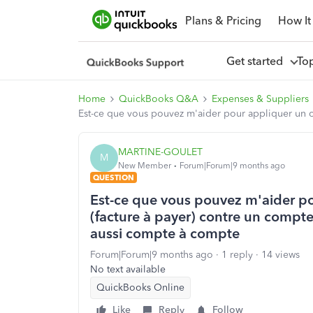
Plans & Pricing
How It
Get started
To
Home
QuickBooks Q&A
Expenses & Suppliers
Est-ce que vous pouvez m'aider pour appliquer un co
MARTINE-GOULET
M
New Member
Forum|Forum|9 months ago
QUESTION
Est-ce que vous pouvez m'aider po
(facture à payer) contre un comptes
aussi compte à compte
Forum|Forum|9 months ago
1 reply
14 views
No text available
QuickBooks Online
Like
Reply
Follow