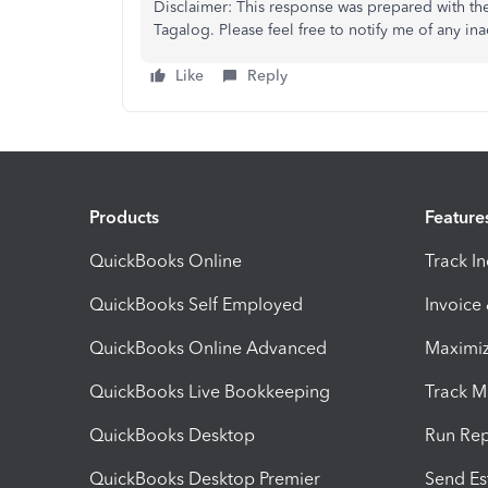
Disclaimer: This response was prepared with the 
Tagalog. Please feel free to notify me of any ina
Like
Reply
Products
Feature
QuickBooks Online
Track I
QuickBooks Self Employed
Invoice
QuickBooks Online Advanced
Maximiz
QuickBooks Live Bookkeeping
Track M
QuickBooks Desktop
Run Rep
QuickBooks Desktop Premier
Send Es