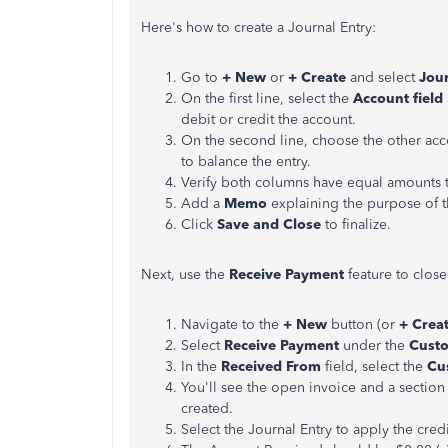
Here's how to create a Journal Entry:
Go to
+ New
or
+ Create
and select
Jour
On the first line, select the
Account field
debit or credit the account.
On the second line, choose the other ac
to balance the entry.
Verify both columns have equal amounts t
Add a
Memo
explaining the purpose of t
Click
Save and Close
to finalize.
Next, use the
Receive Payment
feature to close
Navigate to the
+ New
button (or
+ Crea
Select
Receive Payment
under the
Cust
In the
Received From
field, select the
Cu
You'll see the open invoice and a section
created.
Select the Journal Entry to apply the cred