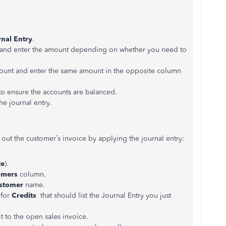
nal Entry
.
and enter the amount depending on whether you need to
count and enter the same amount in the opposite column
o ensure the accounts are balanced.
he journal entry.
 out the customer’s invoice by applying the journal entry:
te
).
omers
column.
stomer
name.
 for
Credits
that should list the Journal Entry you just
it to the open sales invoice.