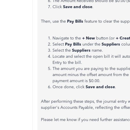
The Amount Received should be $0.00 (s
Click
Save and close
.
Then, use the
Pay Bills
feature to clear the suppl
Navigate to the
+ New
button (or
+ Crea
Select
Pay Bills
under the
Suppliers
colu
Select the
Suppliers
name.
Locate and select the open bill it will au
Entry to the bill.
The amount you are paying to the supplier
amount minus the offset amount from the Jo
payment amount is $0.00.
Once done, click
Save and close
.
After performing these steps, the journal entry 
supplier's Accounts Payable, reflecting the offs
Please let me know if you need further assistan