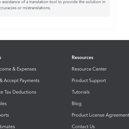
assistance of a translation tool to provide the solution in
ccuracies or mistranslations.
s
Resources
ncome & Expenses
Resource Center
 & Accept Payments
Product Support
e Tax Deductions
Tutorials
iles
Blog
orts
Product License Agreemen
timates
Contact Us