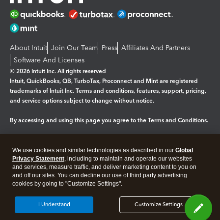
About Intuit
Join Our Team
Press
Affiliates And Partners
Software And Licenses
© 2026 Intuit Inc. All rights reserved
Intuit, QuickBooks, QB, TurboTax, Proconnect and Mint are registered
trademarks of Intuit Inc. Terms and conditions, features, support, pricing,
and service options subject to change without notice.
By accessing and using this page you agree to the
Terms and Conditions.
Manage cookies
About cookies
|
We use cookies and similar technologies as described in our
Global
Legal
Privacy Statement
Privacy
, including to maintain and operate our websites
Security
and services, measure traffic, and deliver marketing content to you on
and off our sites. You can decline our use of third party advertising
cookies by going to "Customize Settings".
I Understand
Customize Settings