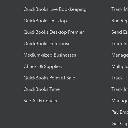
QuickBooks Live Bookkeeping
Track M
QuickBooks Desktop
Run Rep
QuickBooks Desktop Premier
Send Es
QuickBooks Enterprise
Track Sa
Medium-sized Businesses
Manage 
Checks & Supplies
Multipl
QuickBooks Point of Sale
Track T
QuickBooks Time
Track I
See All Products
Manage 
Pay Em
Get Cap