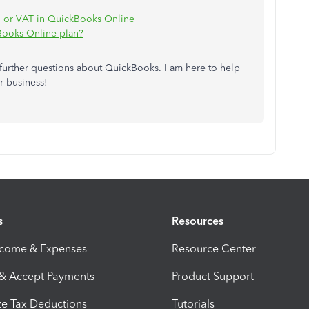
, or VAT in QuickBooks Online
Books Online plan?
 further questions about QuickBooks. I am here to help
r business!
s
Resources
ncome & Expenses
Resource Center
 & Accept Payments
Product Support
e Tax Deductions
Tutorials