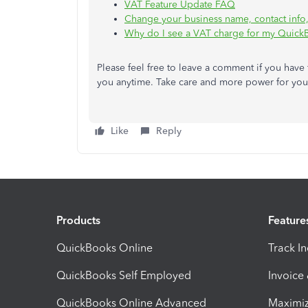
VAT Feature Update FAQ
Change your business name, contact info
Why do I see a VAT charge for my Quick
Please feel free to leave a comment if you have
you anytime. Take care and more power for you
Like
Reply
Products
Feature
QuickBooks Online
Track I
QuickBooks Self Employed
Invoice
QuickBooks Online Advanced
Maximiz