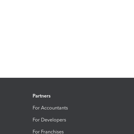
Partners
For Accountants
For Developers
For Franchises