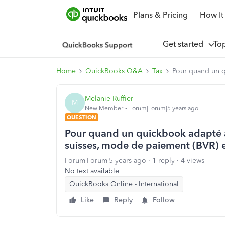
Plans & Pricing
How It
Get started
To
Home
QuickBooks Q&A
Tax
Pour quand un q
Melanie Ruffier
M
New Member
Forum|Forum|5 years ago
QUESTION
Pour quand un quickbook adapté à
suisses, mode de paiement (BVR) e
Forum|Forum|5 years ago
1 reply
4 views
No text available
QuickBooks Online - International
Like
Reply
Follow