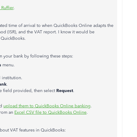
Ruffier
.
ated time of arrival to when QuickBooks Online adapts the
od (ISR), and the VAT report. I know it would be
h QuickBooks.
m your bank by following these steps:
ns
menu.
institution.
ank
.
e field provided, then select
Request
.
nd
upload them to QuickBooks Online banking
.
 from an
Excel CSV file to QuickBooks Online
.
 about VAT features in QuickBooks: