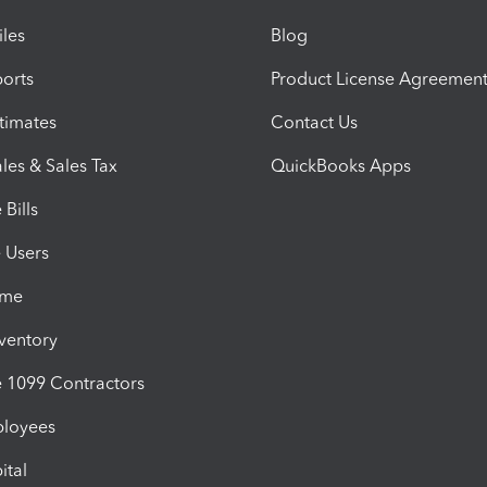
iles
Blog
orts
Product License Agreemen
timates
Contact Us
les & Sales Tax
QuickBooks Apps
Bills
e Users
ime
nventory
1099 Contractors
ployees
ital