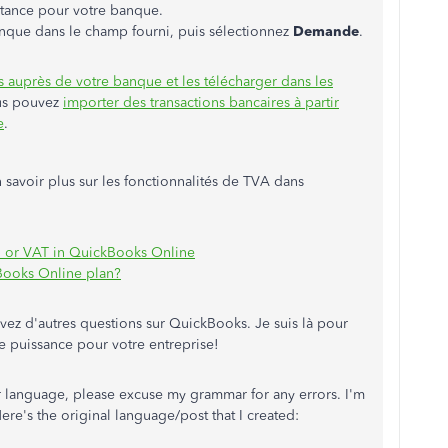
stance pour votre banque.
anque dans le champ fourni, puis sélectionnez
Demande
.
s auprès de votre banque et les télécharger dans les
ous pouvez
importer des transactions bancaires à partir
e
.
n savoir plus sur les fonctionnalités de TVA dans
, or VAT in QuickBooks Online
Books Online plan?
avez d'autres questions sur QuickBooks. Je suis là pour
e puissance pour votre entreprise!
r language, please excuse my grammar for any errors. I'm
re's the original language/post that I created: