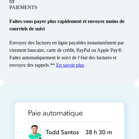
Devancez la demande
PAIEMENTS
Faites automatiquement le suivi des stocks et des
commandes au fur et à mesure que vous concluez des
Faites-vous payer plus rapidement et envoyez moins de
ventes. Voyez ce qui est populaire et générez des bons de
courriels de suivi
commande instantanément pour éliminer les dénombrements
manuels et avoir plus de temps pour conclure des ventes**.
Envoyez des factures en ligne payables instantanément par
En savoir plus
virement bancaire, carte de crédit, PayPal ou Apple Pay®.
Faites automatiquement le suivi de l’état des factures et
envoyez des rappels.**
En savoir plus
GESTION DE PROJETS