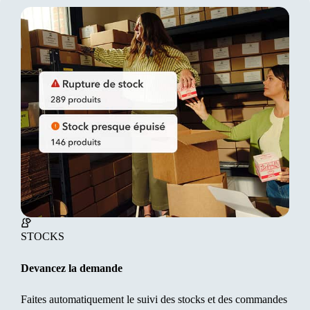
Automatisez la taxe de vente au fur et à mesure que vous
concluez des ventes. Faites le suivi des paiements et des
remboursements automatiquement pour rester conforme aux
dernières exigences de l'ARC et respecter chaque date limite
en toute confiance.
En savoir plus
STOCKS
Devancez la demande
PRODUCTION DE RAPPORTS
Explorez vos données plus en détail
Faites automatiquement le suivi des stocks et des commandes