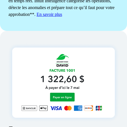
en temps réel. Intuit Intelligence catégorise les opérations,
Gérez les clients potentiels et les recommandations grâce au
détecte les anomalies et prépare tout ce qu’il faut pour votre
suivi simplifié d'Intuit Intelligence, qui vous aide à rester en
approbation**.
En savoir plus
contact et à conclure la prochaine vente**.
En savoir plus
STOCKS