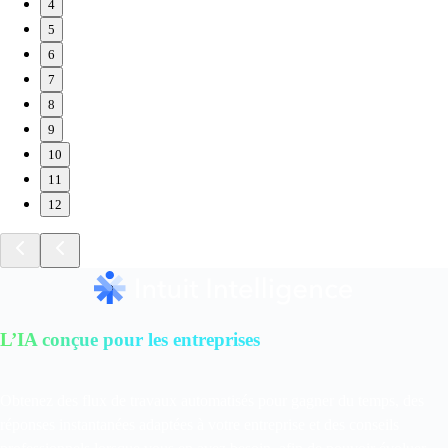
4
5
6
7
8
9
10
11
12
L’IA conçue pour les entreprises
Obtenez des flux de travaux automatisés pour gagner du temps, des
réponses instantanées adaptées à votre entreprise et des conseils