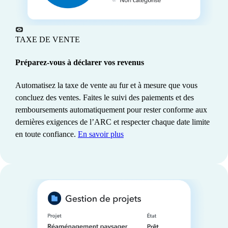
Les clients gagnent en moyenne 13
TAXE DE VENTE
heures
par mois lorsqu'ils utilisent
3
Intuit Intelligence.
Préparez-vous à déclarer vos revenus
Automatisez la taxe de vente au fur et à mesure que vous
concluez des ventes. Faites le suivi des paiements et des
remboursements automatiquement pour rester conforme aux
dernières exigences de l’ARC et respecter chaque date limite
en toute confiance.
En savoir plus
« QuickBooks nous permet d’automatiser
plusieurs tâches. Cela nous permet de se
concentrer sur la croissance de l’entreprise et
bien sûr d’aller skier quand la tempête arrive. »
Félix Lapointe