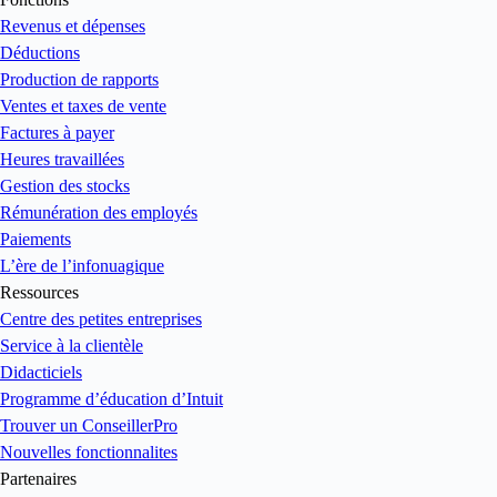
Suivi des classes et des lieux (illimité)
Revenus et dépenses
Automatisation des flux de travaux
Déductions
Envoyez des données dans les deux sens entre QuickBooks en
Production de rapports
ligne Avancé et Excel pour obtenir de l’information plus précise
Ventes et taxes de vente
et des indications personnalisées.
Factures à payer
Comptabilisation des produits
Heures travaillées
Envoyez des données dans les deux sens entre QuickBooks en
Gestion des stocks
ligne Avancé et Excel pour obtenir de l’information plus précise
Rémunération des employés
et des indications personnalisées.
Paiements
Sauvegarder et restaurer vos données
L’ère de l’infonuagique
Envoyez des données dans les deux sens entre QuickBooks en
Ressources
ligne Avancé et Excel pour obtenir de l’information plus précise
Centre des petites entreprises
et des indications personnalisées.
Service à la clientèle
Soutien prioritaire et formation sur demande
Didacticiels
Envoyez des données dans les deux sens entre QuickBooks en
Programme d’éducation d’Intuit
ligne Avancé et Excel pour obtenir de l’information plus précise
Trouver un ConseillerPro
et des indications personnalisées.
Nouvelles fonctionnalites
Voir toutes les fonctions
Partenaires