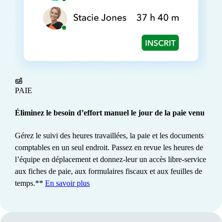
Gardez les coûts sous contrôle
Voyez comment chaque projet fait l'objet d'un suivi pour
respecter les délais et maximiser les profits. Intuit Intelligence
préremplit les principaux détails et fait le suivi de mesures
propres à votre secteur d'activité afin de vous éviter les
tâches manuelles.
PAIE
Éliminez le besoin d’effort manuel le jour de la paie venu
Gérez le suivi des heures travaillées, la paie et les documents
comptables en un seul endroit. Passez en revue les heures de
l’équipe en déplacement et donnez-leur un accès libre-service
aux fiches de paie, aux formulaires fiscaux et aux feuilles de
temps.**
En savoir plus
TAXE DE VENTE
Préparez-vous à déclarer vos revenus