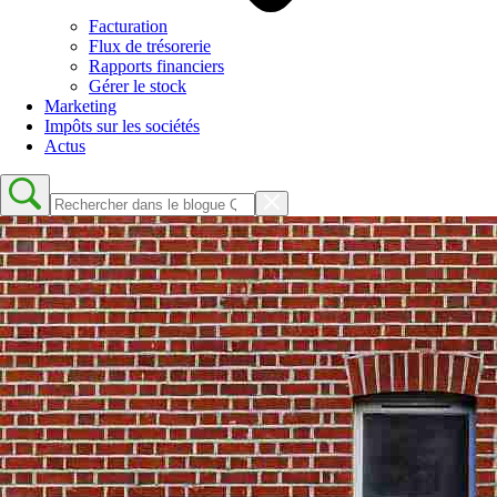
Facturation
Flux de trésorerie
Rapports financiers
Gérer le stock
Marketing
Impôts sur les sociétés
Actus