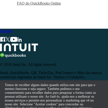
FAQ do QuickBooks Online
Sitemap
© 2026 Intuit Inc. All rights reserved.
Intuit, QuickBooks, QB, TurboTax, ProConnect e Mint são marcas
comerciais registadas da Intuit Inc. Termos e Condições,
funcionalidades, suporte, preços e opções de serviço sujeitos a
Temos de recolher alguns dados quando utiliza este site para que o
Temos de recolher alguns dados quando utiliza este site para que o
alterações sem aviso prévio.
mesmo funcione e seja seguro. Também pedimos o seu
mesmo funcione e seja seguro. Também pedimos o seu
consentimento para recolher dados para pesquisar a forma como as
consentimento para recolher dados para pesquisar a forma como as
Ao aceder a e ao utilizar esta página, aceita os Termos e Condições.
pessoas utilizam o nosso site. Ao fazê-lo, ajuda-nos a melhorar os
pessoas utilizam o nosso site. Ao fazê-lo, ajuda-nos a melhorar os
nossos serviços e permite-nos personalizar o marketing que vê no
nossos serviços e permite-nos personalizar o marketing que vê no
Terms of Service
Contact
nosso site. Selecione "Aceitar cookies" para concordar ou
nosso site. Selecione "Aceitar cookies" para concordar ou