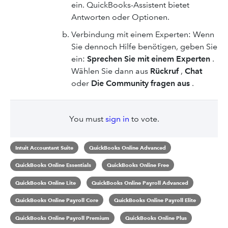
ein. QuickBooks-Assistent bietet
Antworten oder Optionen.
Verbindung mit einem Experten: Wenn
Sie dennoch Hilfe benötigen, geben Sie
ein:
Sprechen Sie mit einem Experten
.
Wählen Sie dann aus
Rückruf
,
Chat
oder
Die Community fragen aus
.
You must
sign in
to vote.
Intuit Accountant Suite
QuickBooks Online Advanced
QuickBooks Online Essentials
QuickBooks Online Free
QuickBooks Online Lite
QuickBooks Online Payroll Advanced
QuickBooks Online Payroll Core
QuickBooks Online Payroll Elite
QuickBooks Online Payroll Premium
QuickBooks Online Plus