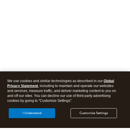
We use cookies and similar technologies as described in our
Global
Privacy Statement
, including to maintain and operate our websites
and services, measure traffic, and deliver marketing content to you on
and off our sites. You can decline our use of third party advertising
cookies by going to "Customize Settings".
I Understand
Customize Settings