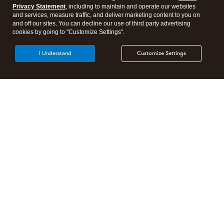
Privacy Statement
, including to maintain and operate our websites
and services, measure traffic, and deliver marketing content to you on
and off our sites. You can decline our use of third party advertising
cookies by going to "Customize Settings".
I Understand
Customize Settings
Products
Features
Resources
Partners