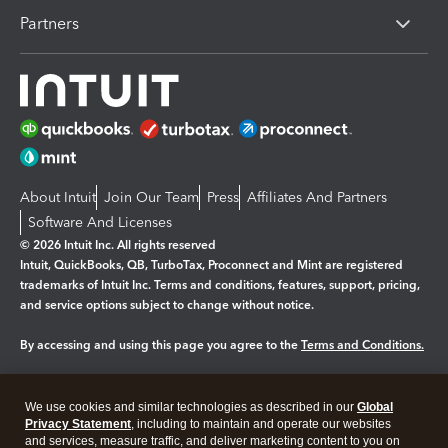
Partners
About Intuit
Join Our Team
Press
Affiliates And Partners
Software And Licenses
© 2026 Intuit Inc. All rights reserved
Intuit, QuickBooks, QB, TurboTax, Proconnect and Mint are registered
trademarks of Intuit Inc. Terms and conditions, features, support, pricing,
and service options subject to change without notice.
By accessing and using this page you agree to the
Terms and Conditions.
Manage cookies
About cookies
|
We use cookies and similar technologies as described in our
Global
Legal
Privacy
Security
Privacy Statement
, including to maintain and operate our websites
and services, measure traffic, and deliver marketing content to you on