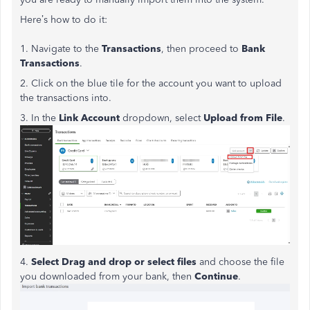
Here’s how to do it:
1. Navigate to the
Transactions
, then proceed to
Bank
Transactions
.
2. Click on the blue tile for the account you want to upload
the transactions into.
3. In the
Link Account
dropdown, select
Upload from File
.
4.
Select Drag and drop or select files
and choose the file
you downloaded from your bank, then
Continue
.