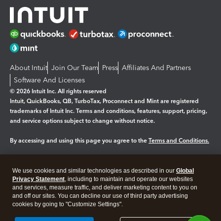
About Intuit
Join Our Team
Press
Affiliates And Partners
Software And Licenses
© 2026 Intuit Inc. All rights reserved
Intuit, QuickBooks, QB, TurboTax, Proconnect and Mint are registered
trademarks of Intuit Inc. Terms and conditions, features, support, pricing,
and service options subject to change without notice.
By accessing and using this page you agree to the
Terms and Conditions.
Manage cookies
About cookies
|
We use cookies and similar technologies as described in our
Global
Legal
Privacy Statement
Privacy
, including to maintain and operate our websites
Security
and services, measure traffic, and deliver marketing content to you on
and off our sites. You can decline our use of third party advertising
cookies by going to "Customize Settings".