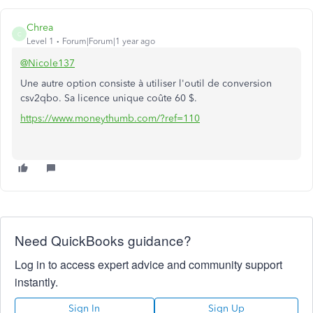
Chrea
C
Level 1
Forum|Forum|1 year ago
@Nicole137
Une autre option consiste à utiliser l'outil de conversion
csv2qbo. Sa licence unique coûte 60 $.
https://www.moneythumb.com/?ref=110
Need QuickBooks guidance?
Log in to access expert advice and community support
instantly.
Sign In
Sign Up