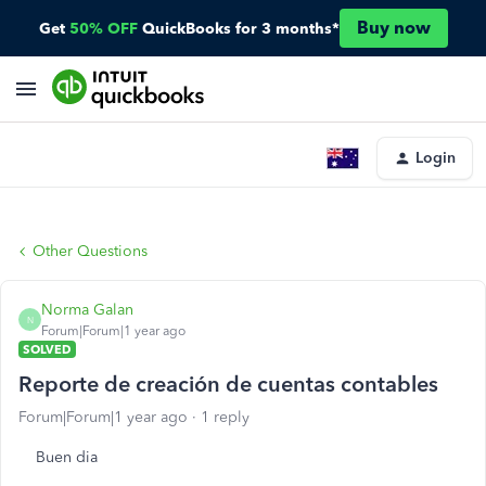
Buy now
Get
50% OFF
QuickBooks for 3 months*
Login
Other Questions
Norma Galan
N
Forum|Forum|1 year ago
SOLVED
Reporte de creación de cuentas contables
Forum|Forum|1 year ago
1 reply
Buen dia