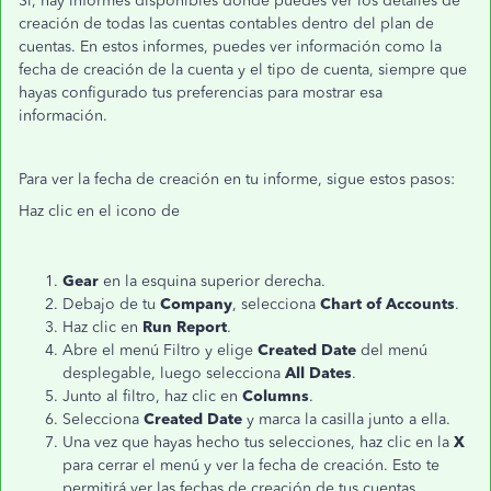
Sí, hay informes disponibles donde puedes ver los detalles de
creación de todas las cuentas contables dentro del plan de
cuentas. En estos informes, puedes ver información como la
fecha de creación de la cuenta y el tipo de cuenta, siempre que
hayas configurado tus preferencias para mostrar esa
información.
Para ver la fecha de creación en tu informe, sigue estos pasos:
Haz clic en el icono de
Gear
en la esquina superior derecha.
Debajo de tu
Company
, selecciona
Chart of Accounts
.
Haz clic en
Run Report
.
Abre el menú Filtro y elige
Created Date
del menú
desplegable, luego selecciona
All
Dates
.
Junto al filtro, haz clic en
Columns
.
Selecciona
Created Date
y marca la casilla junto a ella.
Una vez que hayas hecho tus selecciones, haz clic en la
X
para cerrar el menú y ver la fecha de creación. Esto te
permitirá ver las fechas de creación de tus cuentas.