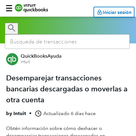
Iniciar sesión
QuickBooksAyuda
Intuit
Desemparejar transacciones
bancarias descargadas o moverlas a
otra cuenta
by
Intuit
•
Actualizado
6 días hace
Obtén información sobre cómo deshacer o
desemparejar transacciones descargadas en