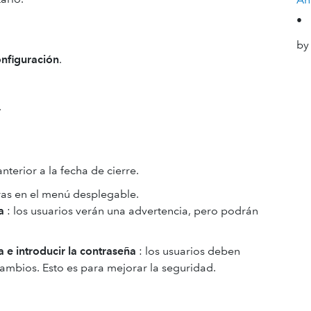
•
by
onfiguración
.
.
terior a la fecha de cierre.
ras en el menú desplegable.
a
: los usuarios verán una advertencia, pero podrán
a e introducir la contraseña
: los usuarios deben
cambios. Esto es para mejorar la seguridad.