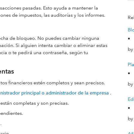
nsacciones pasadas. Esto ayuda a mantener la
iones de impuestos, las auditorías y los informes.
Re
Bl
a fecha de bloqueo. No puedes cambiar ninguna
•
ación. Si alguien intenta cambiar o eliminar estas
by
cia o te pedirá una contraseña, según tu
Pl
entas
•
tos financieros estén completos y sean precisos.
by
nistrador principal o administrador de la empresa
.
Ed
están completas y son precisas.
•
pendientes.
by
.
ario.
Añ