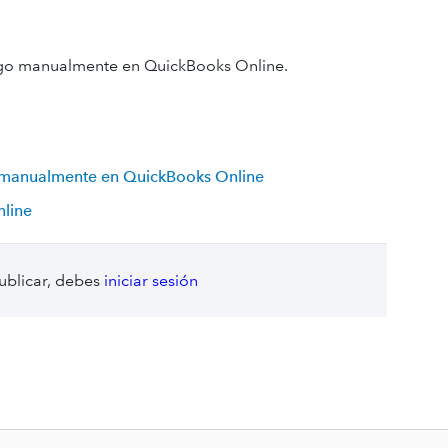
pago manualmente en QuickBooks Online.
o manualmente en QuickBooks Online
nline
ublicar, debes
iniciar sesión