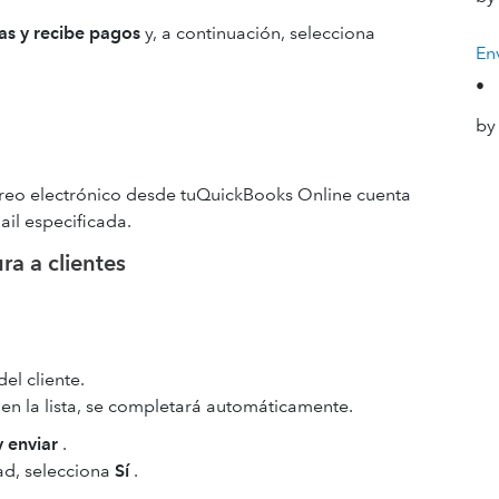
as y recibe pagos
y, a continuación, selecciona
En
•
by
orreo electrónico desde tuQuickBooks Online cuenta
il especificada.
ura a clientes
el cliente.
o en la lista, se completará automáticamente.
y enviar
.
dad, selecciona
Sí
.