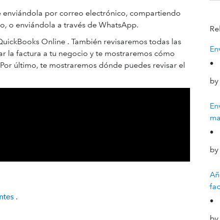
te enviándola por correo electrónico, compartiendo
co, o enviándola a través de WhatsApp.
Re
nQuickBooks Online . También revisaremos todas las
En
ar la factura a tu negocio y te mostraremos cómo
•
a. Por último, te mostraremos dónde puedes revisar el
by
En
ma
•
by
Aña
fa
ntes
.
•
by