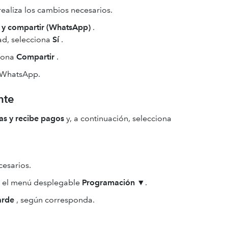
ealiza los cambios necesarios.
 y compartir (WhatsApp)
.
dad, selecciona
Sí
.
ciona
Compartir
.
n WhatsApp.
nte
as y recibe pagos
y, a continuación, selecciona
cesarios.
a el menú desplegable
Programación
▼.
arde
, según corresponda.