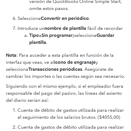
versión de QuickBooks Online Simple Start,
omite estos pasos.
Selecciona
Convertir en periódico
.
Introduce un
nombre de plantilla
fácil de recordar
Tipo
a
Sin programar;
selecciona
Guardar
plantilla
.
Nota
: Para acceder a esta plantilla en función de la
interfaz que veas, ve al
icono de engranaje
y
selecciona
Transacciones periódicas
. Asegúrate de
cambiar los importes o las cuentas según sea necesario.
Siguiendo con el mismo ejemplo, si el empleador fuera
responsable del pago del pasivo, las líneas del asiento
del diario serían así:
Cuenta de débito de gastos utilizada para realizar
el seguimiento de los salarios brutos. ($4055,00)
Cuenta de gastos de débito utilizada para realizar