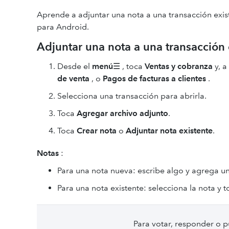
Aprende a adjuntar una nota a una transacción exi
para Android.
Adjuntar una nota a una transacción 
Desde el
menú
☰ , toca
Ventas y cobranza
y, a
de venta
,
o
Pagos de facturas a clientes
.
Selecciona una transacción para abrirla.
Toca
Agregar archivo adjunto
.
Toca
Crear nota
o
Adjuntar nota existente
.
Notas
:
Para una nota nueva: escribe algo y agrega un
Para una nota existente: selecciona la nota y 
Para votar, responder o p