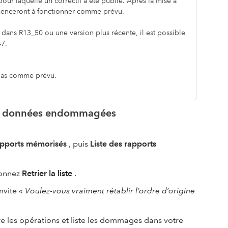
our laquelle un correctif a été publié. Après la mise à
menceront à fonctionner comme prévu.
dans R13_50 ou une version plus récente, il est possible
47.
 pas comme prévu.
les données endommagées
pports mémorisés
, puis
Liste des rapports
ionnez
Retrier la liste
.
invite
« Voulez-vous vraiment rétablir l’ordre d’origine
e les opérations et liste les dommages dans votre