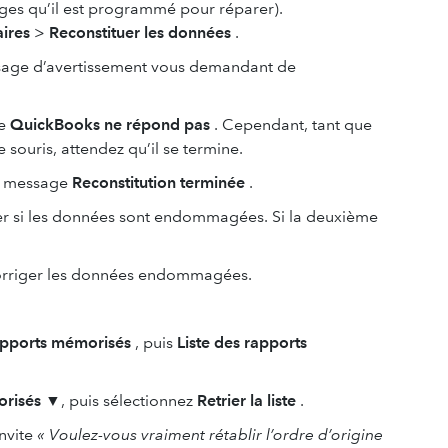
ages qu’il est programmé pour réparer).
aires
>
Reconstituer les données
.
sage d’avertissement vous demandant de
ge
QuickBooks ne répond pas
. Cependant, tant que
souris, attendez qu’il se termine.
le message
Reconstitution terminée
.
er si les données sont endommagées. Si la deuxième
orriger les données endommagées.
pports mémorisés
, puis
Liste des rapports
risés
▼, puis sélectionnez
Retrier la liste
.
invite
« Voulez-vous vraiment rétablir l’ordre d’origine