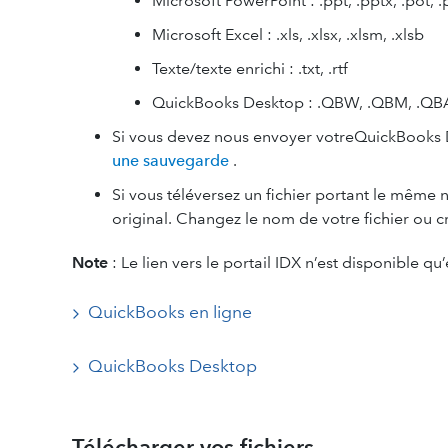
Microsoft PowerPoint : .ppt, .pptx, .pot, .
Microsoft Excel : .xls, .xlsx, .xlsm, .xlsb
Texte/texte enrichi : .txt, .rtf
QuickBooks Desktop : .QBW, .QBM, .QB
Si vous devez nous envoyer votreQuickBooks 
une sauvegarde
.
Si vous téléversez un fichier portant le même no
original. Changez le nom de votre fichier ou c
Note
: Le lien vers le portail IDX n’est disponible qu
QuickBooks en ligne
QuickBooks Desktop
Télécharger vos fichiers