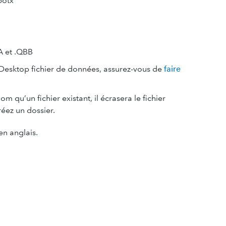
potx
A et .QBB
Desktop fichier de données, assurez-vous de
faire
m qu’un fichier existant, il écrasera le fichier
réez un dossier.
’en anglais.