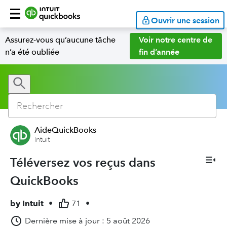
Ouvrir une session
Assurez-vous qu’aucune tâche
Voir notre centre de
n’a été oubliée
fin d’année
AideQuickBooks
Intuit
Téléversez vos reçus dans
QuickBooks
by
Intuit
•
71
•
Dernière mise à jour : 5 août 2026