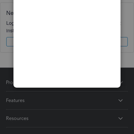
Need QuickBooks guidance?
Log in to access expert advice and community support
instantly.
Sign In
Sign Up
Products
Features
Resources