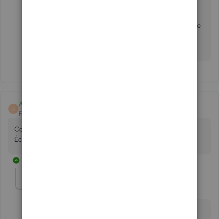
Bonsoir,
Je n’arrivais pas à envoyer la facture, je l’ai donc
enregistré sur mon portable et je l’ai envoyé. Merci de
me dire comment faire pour changer l’état de ma
facture à envoyer
Arfang Construction
A
Forum|Forum|1 year ago
Comment faire pour modifier le statut d’une facture de
Échéance à Envoyé?
1 reply
Alex M
A
Level 5
Forum|Forum|1 year ago
Bonjour Arfang Construction,