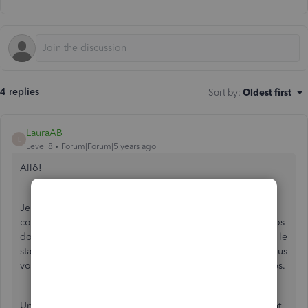
4 replies
Sort by
:
Oldest first
LauraAB
L
Level 8
Forum|Forum|5 years ago
Allô!
Je sais que le statut d'une opération dans vos livres
comptables fait une partie importante d'organisation de vos
données. Dans QuickBooks en ligne, la façon de modifier le
statut d'une transaction dépende de quelle transactions vous
voulez modifier. Je vais expliquer l'option pour les factures.
Une facture sera marquée comme payé lorsqu'un paiement