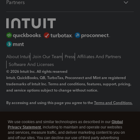
Partners
About Intuit
Join Our Team
Press
Affiliates And Partners
Software And Licenses
© 2026 Intuit Inc. All rights reserved
Intuit, QuickBooks, QB, TurboTax, Proconnect and Mint are registered
trademarks of Intuit Inc. Terms and conditions, features, support, pricing,
and service options subject to change without notice.
By accessing and using this page you agree to the
Terms and Conditions.
Manage cookies
About cookies
|
We use cookies and similar technologies as described in our
Global
Legal
Privacy Statement
Privacy
, including to maintain and operate our websites
Security
and services, measure traffic, and deliver marketing content to you on
and off our sites. You can decline our use of third party advertising