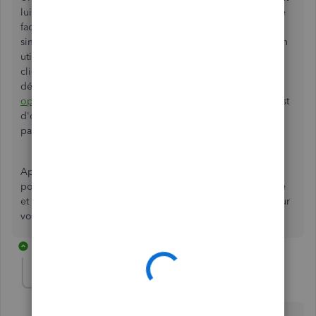
lui sera appliqué. Donc, la façon pour changer l'état d'une
facture payée est de supprimer les paiements liés. Tout
simplement, trouvez le paiement dans la section
Ventes
en
utilisant une des sections disponibles, ouvrez-le, puis
cliquez
Plus
pour voir l'option de supprimer. Cet article
détaillé explique cette option :
Annuler ou supprimer des
opérations dans QuickBooks en ligne
. Une autre option est
d'ouvrir à nouveau la facture où se trouve un lien au
paiement associé que vous pouvez cliquer pour l'ouvrir.
Après avoir fait cela, la facture sera ouverte et il sera
possible d'enregistrer les paiements à nouveau. Essayez-le
et dites-moi si vous avez d'autres questions. Je suis ici pour
vous.
1 reply
Arfang Construction
A
Forum|Forum|1 year ago