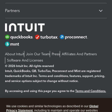
Partners
About Intuit
Join Our Team
Press
Affiliates And Partners
Software And Licenses
© 2026 Intuit Inc. All rights reserved
Intuit, QuickBooks, QB, TurboTax, Proconnect and Mint are registered
trademarks of Intuit Inc. Terms and conditions, features, support, pricing,
and service options subject to change without notice.
By accessing and using this page you agree to the
Terms and Conditions.
Manage cookies
About cookies
|
We use cookies and similar technologies as described in our
Global
Legal
Privacy Statement
Privacy
, including to maintain and operate our websites
Security