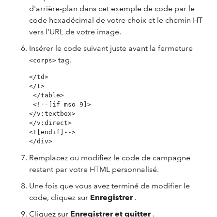
d'arrière-plan dans cet exemple de code par le
code hexadécimal de votre choix et le chemin HT
vers l'URL de votre image.
Insérer le code suivant juste avant la fermeture
tag.
<corps>
</td>

</t>

 </table>

 <!--[if mso 9]>

</v:textbox>

</v:direct>

<![endif]-->

Remplacez ou modifiez le code de campagne
restant par votre HTML personnalisé.
Une fois que vous avez terminé de modifier le
code, cliquez sur
Enregistrer
.
Cliquez sur
Enregistrer et quitter
.