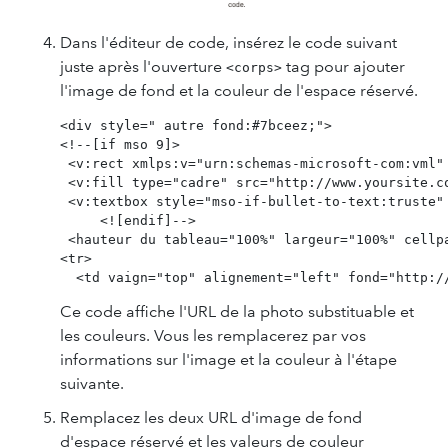
Dans l'éditeur de code, insérez le code suivant
juste après l'ouverture
tag pour ajouter
<corps>
l'image de fond et la couleur de l'espace réservé.
<div style=" autre fond:#7bceez;">

<!--[if mso 9]>

 <v:rect xmlps:v="urn:schemas-microsoft-com:vml"
 <v:fill type="cadre" src="http://www.yoursite.c
 <v:textbox style="mso-if-bullet-to-text:truste" 
     <![endif]-->

 <hauteur du tableau="100%" largeur="100%" cellpa
<tr>

Ce code affiche l'URL de la photo substituable et
les couleurs. Vous les remplacerez par vos
informations sur l'image et la couleur à l'étape
suivante.
Remplacez les deux URL d'image de fond
d'espace réservé et les valeurs de couleur