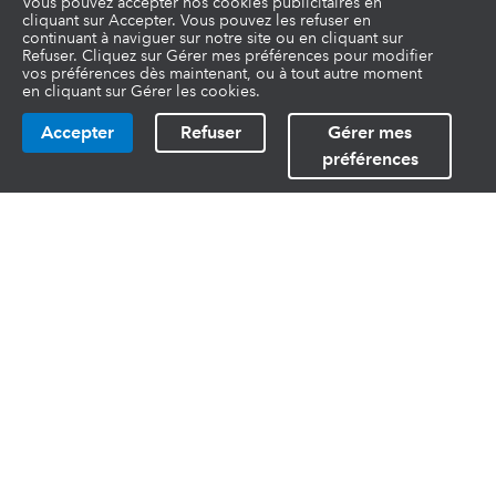
Vous pouvez accepter nos cookies publicitaires en
cliquant sur Accepter. Vous pouvez les refuser en
continuant à naviguer sur notre site ou en cliquant sur
Refuser. Cliquez sur Gérer mes préférences pour modifier
vos préférences dès maintenant, ou à tout autre moment
en cliquant sur Gérer les cookies.
Accepter
Refuser
Gérer mes
préférences
Liens utiles
Fonctionnalités
QuickBooks Entrepreneurs
QuickBooks Experts-Comptables