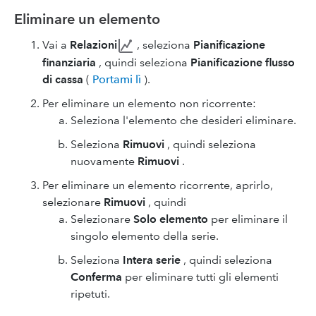
Eliminare un elemento
Vai a
Relazioni
, seleziona
Pianificazione
finanziaria
, quindi seleziona
Pianificazione flusso
di cassa
(
Portami lì
).
Per eliminare un elemento non ricorrente:
Seleziona l'elemento che desideri eliminare.
Seleziona
Rimuovi
, quindi seleziona
nuovamente
Rimuovi
.
Per eliminare un elemento ricorrente, aprirlo,
selezionare
Rimuovi
, quindi
Selezionare
Solo elemento
per eliminare il
singolo elemento della serie.
Seleziona
Intera serie
, quindi seleziona
Conferma
per eliminare tutti gli elementi
ripetuti.