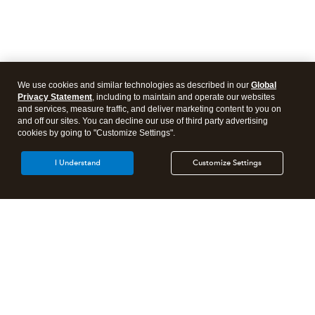
We use cookies and similar technologies as described in our
Global
Privacy Statement
, including to maintain and operate our websites
and services, measure traffic, and deliver marketing content to you on
and off our sites. You can decline our use of third party advertising
cookies by going to "Customize Settings".
I Understand
Customize Settings
Products
Features