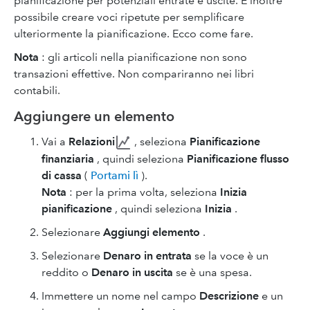
pianificazione per potenziali entrate e uscite. È inoltre
possibile creare voci ripetute per semplificare
ulteriormente la pianificazione. Ecco come fare.
Nota
: gli articoli nella pianificazione non sono
transazioni effettive. Non compariranno nei libri
contabili.
Aggiungere un elemento
Vai a
Relazioni
, seleziona
Pianificazione
finanziaria
, quindi seleziona
Pianificazione flusso
di cassa
(
Portami lì
).
Nota
: per la prima volta, seleziona
Inizia
pianificazione
, quindi seleziona
Inizia
.
Selezionare
Aggiungi elemento
.
Selezionare
Denaro in entrata
se la voce è un
reddito o
Denaro in uscita
se è una spesa.
Immettere un nome nel campo
Descrizione
e un