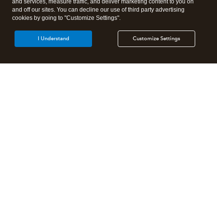
and services, measure traffic, and deliver marketing content to you on
and off our sites. You can decline our use of third party advertising
cookies by going to "Customize Settings".
I Understand
Customize Settings
Products
Features
Resources
Partners