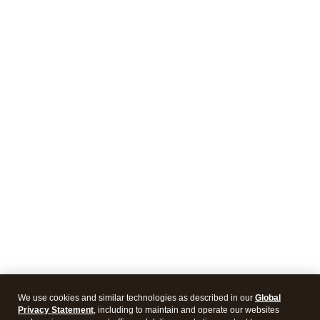
We use cookies and similar technologies as described in our
Global
Privacy Statement
, including to maintain and operate our websites