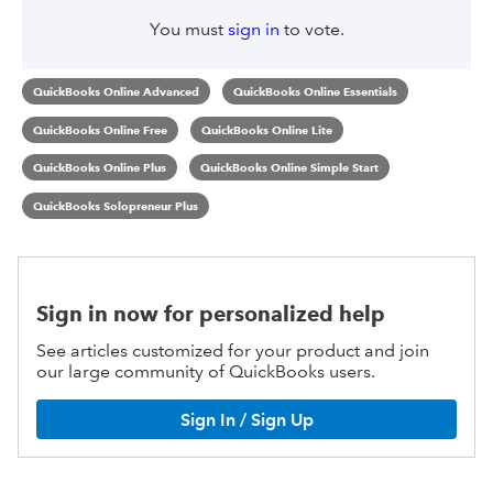
You must
sign in
to vote.
QuickBooks Online Advanced
QuickBooks Online Essentials
QuickBooks Online Free
QuickBooks Online Lite
QuickBooks Online Plus
QuickBooks Online Simple Start
QuickBooks Solopreneur Plus
Sign in now for personalized help
See articles customized for your product and join
our large community of QuickBooks users.
Sign In / Sign Up