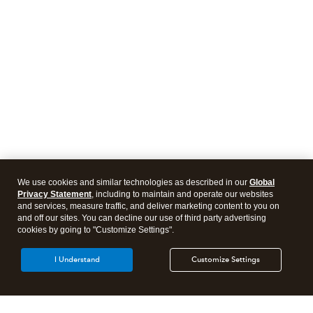
We use cookies and similar technologies as described in our
Global
Privacy Statement
, including to maintain and operate our websites
and services, measure traffic, and deliver marketing content to you on
and off our sites. You can decline our use of third party advertising
cookies by going to "Customize Settings".
I Understand
Customize Settings