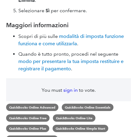
Elimina
.
Selezionare
Sì
per confermare.
Maggiori informazioni
Scopri di più sulle
modalità di imposta funzione
funziona e come utilizzarla
.
Quando è tutto pronto, procedi nel seguente
modo per presentare la tua imposta restituire e
registrare il pagamento
.
You must
sign in
to vote.
QuickBooks Online Advanced
QuickBooks Online Essentials
QuickBooks Online Free
QuickBooks Online Lite
QuickBooks Online Plus
QuickBooks Online Simple Start