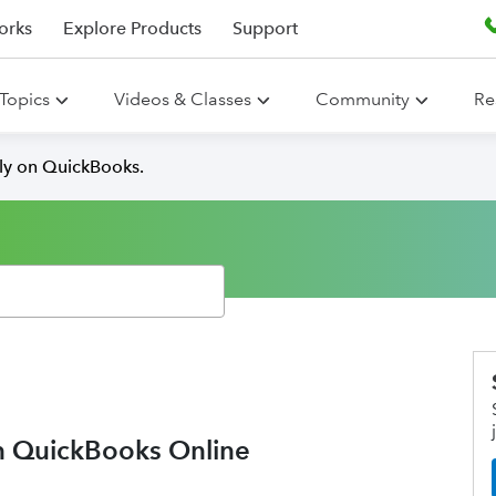
orks
Explore Products
Support
Topics
Videos & Classes
Community
Re
lly on QuickBooks.
in QuickBooks Online