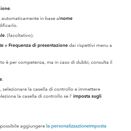
zione
.
 automaticamente in base al
nome
ificarlo.
ale
. (facoltativo).
te
e
Frequenza di presentazione
dai rispettivi menu a
ito è per competenza, ma in caso di dubbi, consulta il
e
.
, selezionare la casella di controllo e immettere
leziona la casella di controllo se l'
imposta sugli
e possibile aggiungere
la personalizzazioneimposta