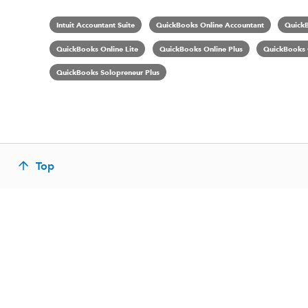
Intuit Accountant Suite
QuickBooks Online Accountant
Quick
QuickBooks Online Lite
QuickBooks Online Plus
QuickBooks O
QuickBooks Solopreneur Plus
Top