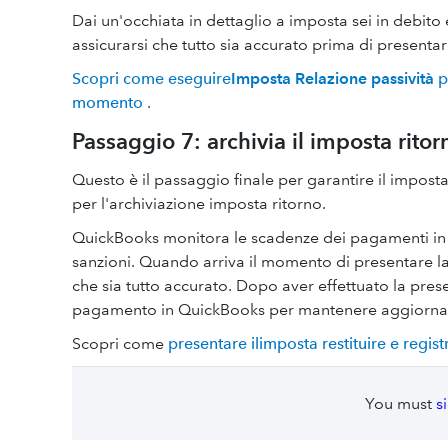
Dai un'occhiata in dettaglio a imposta sei in debito
assicurarsi che tutto sia accurato prima di presenta
Scopri come eseguire
Imposta
Relazione passività
p
momento
.
Passaggio 7: archivia il imposta ritor
Questo è il passaggio finale per garantire il impost
per l'archiviazione imposta ritorno.
QuickBooks monitora le scadenze dei pagamenti in u
sanzioni. Quando arriva il momento di presentare la
che sia tutto accurato. Dopo aver effettuato la pres
pagamento in QuickBooks per mantenere aggiornati
Scopri come
presentare ilimposta restituire e regi
You must
s