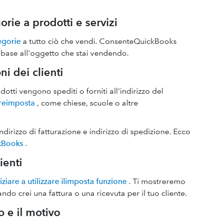
rie a prodotti e servizi
egorie
a tutto ciò che vendi. ConsenteQuickBooks
base all'oggetto che stai vendendo.
ni dei clienti
otti vengono spediti o forniti all'indirizzo del
areimposta
, come chiese, scuole o altre
indirizzo di fatturazione e indirizzo di spedizione. Ecco
ckBooks
.
ienti
niziare a utilizzare ilimposta funzione
. Ti mostreremo
do crei una fattura o una ricevuta per il tuo cliente.
o e il motivo