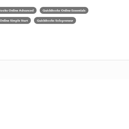
Books Online Advanced
QuickBooks Online Essentials
nline Simple Start
QuickBooks Solopreneur