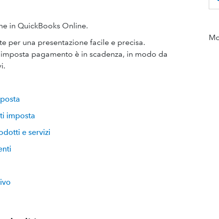
one in QuickBooks Online.
Mor
te per una presentazione facile e precisa.
il imposta pagamento è in scadenza, in modo da
i.
mposta
ti imposta
dotti e servizi
enti
tivo