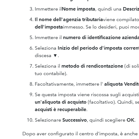
Immettere il
Nome imposta
, quindi una
Descri
Il nome dell'agenzia tributaria
viene compilato
dell'imposta
immesso. Se lo desideri, puoi mod
Immettere il
numero di identificazione aziend
Seleziona
Inizio del periodo d'imposta corren
discesa ▼.
Seleziona il
metodo di rendicontazione
(di sol
tuo contabile).
Facoltativamente, immettere l'
aliquota Vendit
Se questa imposta viene riscossa sugli acquisti
un'aliquota di acquisto
(facoltativo). Quindi, se
acquisti è recuperabile
.
Selezionare
Successivo
, quindi scegliere
OK
.
Dopo aver configurato il centro d'imposta, è anch