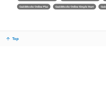
QuickBooks Online Plus
QuickBooks Online Simple Start
Qui
Top