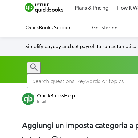
Plans & Pricing
How It W
QuickBooks Support
Get Started
Simplify payday and set payroll to run automatica
QuickBooksHelp
Intuit
Aggiungi un imposta categoria a p