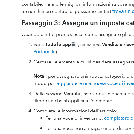
contabile. Hanno le migliori informazioni su cosaimp
Se non hai un contabile, possiamo aiutarti
trova un 
Passaggio 3:
Assegna un imposta cat
Quando è tutto pronto, ecco come assegnare gli ele
Vai a
Tutte le app
, seleziona
Vendite e rice
Portami lì
).
Cercare l'elemento a cui si desidera assegnar
.
Nota
: per assegnare unimposta categoria a u
modo per
aggiungere una nuova voce di inve
Dalla sezione
Vendite
, seleziona l'elenco a di
ilimposta che si applica all'elemento.
Completa le informazioni dell'articolo:
Per una voce di inventario,
completare q
Per una voce non a magazzino o di servi