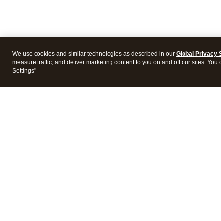
We use cookies and similar technologies as described in our
Global Privacy 
measure traffic, and deliver marketing content to you on and off our sites. You
Settings".
Products
Featur
Accounting software
Mobile
QuickBooks Capital
Financi