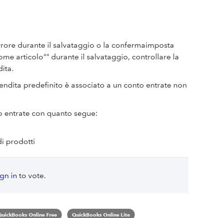
Errore durante il salvataggio o la confermaimposta
ome articolo"" durante il salvataggio, controllare la
ita.
vendita predefinito è associato a un conto entrate non
to entrate con quanto segue:
di prodotti
ign in
to vote.
QuickBooks Online Free
QuickBooks Online Lite