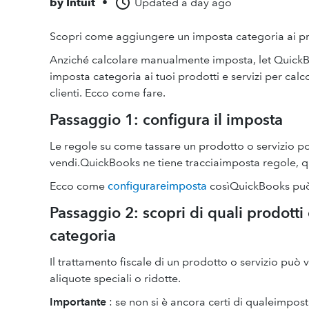
by
Intuit
•
Updated
a day ago
Scopri come aggiungere un imposta categoria ai pro
Anziché calcolare manualmente imposta, let QuickB
imposta categoria ai tuoi prodotti e servizi per calc
clienti. Ecco come fare.
Passaggio 1: configura il imposta
Le regole su come tassare un prodotto o servizio 
vendi.QuickBooks ne tiene tracciaimposta regole, q
Ecco come
configurareimposta
cosìQuickBooks può 
Passaggio 2: scopri di quali prodotti
categoria
Il trattamento fiscale di un prodotto o servizio può 
aliquote speciali o ridotte.
Importante
: se non si è ancora certi di qualeimpost