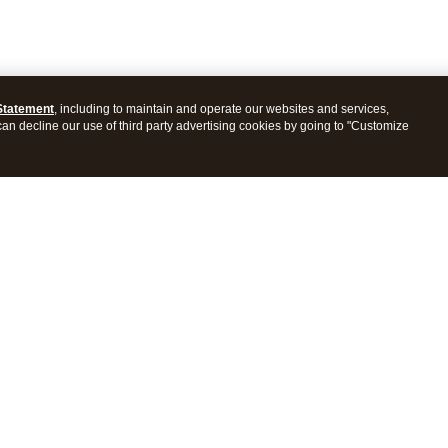
Statement
, including to maintain and operate our websites and services,
 can decline our use of third party advertising cookies by going to "Customize
es
Resources
 app
Blog
al reporting
Learn & Support