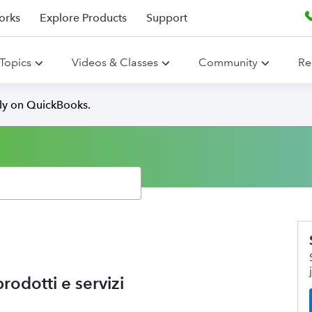
orks
Explore Products
Support
Topics
Videos & Classes
Community
Re
lly on QuickBooks.
rodotti e servizi