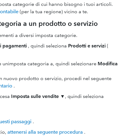
osta categorie di cui hanno bisogno i tuoi articoli.
contabile
(per la tua regione) vicino a te.
egoria a un prodotto o servizio
menti a diversi imposta categorie.
vi pagamenti
, quindi seleziona
Prodotti e servizi
(
e unimposta categoria a, quindi selezionare
Modifica
n nuovo prodotto o servizio, procedi nel seguente
ntario
.
scesa
Imposta sulle vendite
▼, quindi seleziona
uesti passaggi
.
zio,
attenersi alla seguente procedura
.