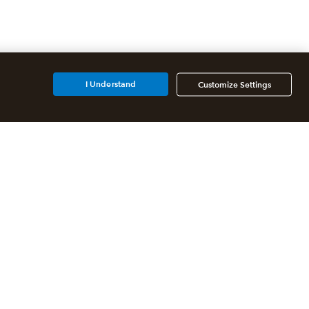
I Understand
Customize Settings
Partners
For accountants
For developers