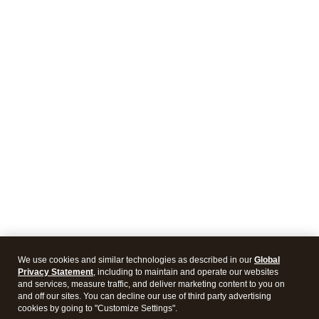
We use cookies and similar technologies as described in our
Global
Privacy Statement
, including to maintain and operate our websites
and services, measure traffic, and deliver marketing content to you on
and off our sites. You can decline our use of third party advertising
cookies by going to "Customize Settings".