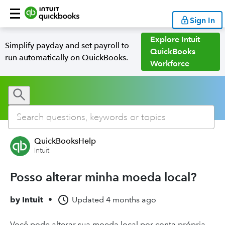
Sign In
Explore Intuit
Simplify payday and set payroll to
QuickBooks
run automatically on QuickBooks.
Workforce
QuickBooksHelp
Intuit
Posso alterar minha moeda local?
by
Intuit
•
Updated
4 months ago
Você pode alterar sua moeda local por conta própria