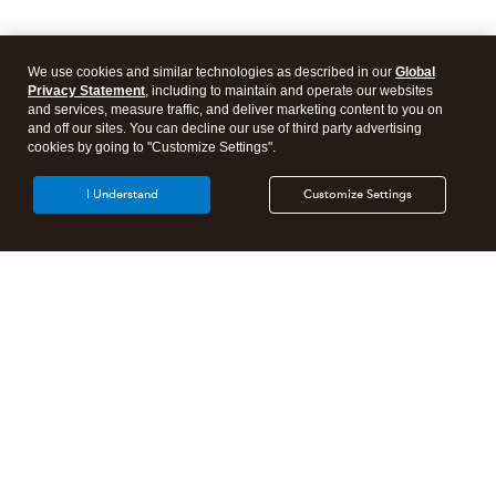
We use cookies and similar technologies as described in our
Global
Privacy Statement
, including to maintain and operate our websites
and services, measure traffic, and deliver marketing content to you on
and off our sites. You can decline our use of third party advertising
cookies by going to "Customize Settings".
I Understand
Customize Settings
Products
Features
Resources