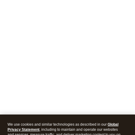
We use cookies and similar technologies as described in our
Global
Privacy Statement
, including to maintain and operate our websites
and services, measure traffic, and deliver marketing content to you on