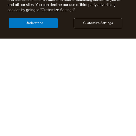
and off our sites. You can decline our use of third party advertising
cookies by going to "Customize Settings".
I Understand
Customize Settings
Products
Features
Resources
Partners