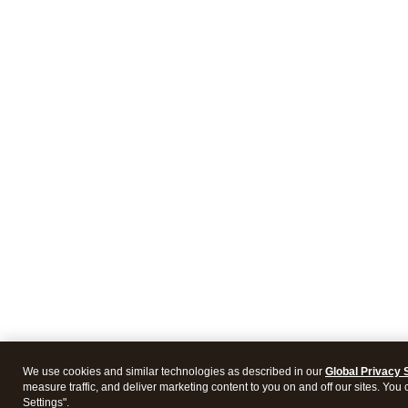
We use cookies and similar technologies as described in our
Global Privacy 
measure traffic, and deliver marketing content to you on and off our sites. You
Settings".