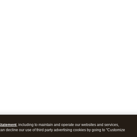
Statement
, including to maintain and operate our websites and services,
 can decline our use of third party advertising cookies by going to "Customize