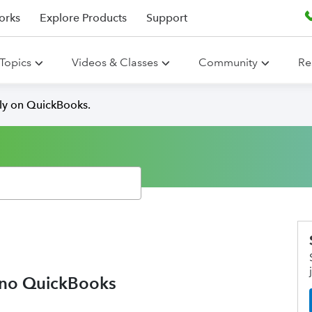
orks
Explore Products
Support
Topics
Videos & Classes
Community
Re
lly on QuickBooks.
 no QuickBooks