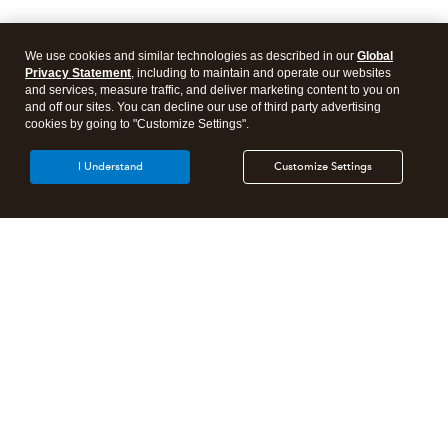
We use cookies and similar technologies as described in our
Global
Privacy Statement
, including to maintain and operate our websites
and services, measure traffic, and deliver marketing content to you on
and off our sites. You can decline our use of third party advertising
cookies by going to "Customize Settings".
I Understand
Customize Settings
Products
Features
Resources