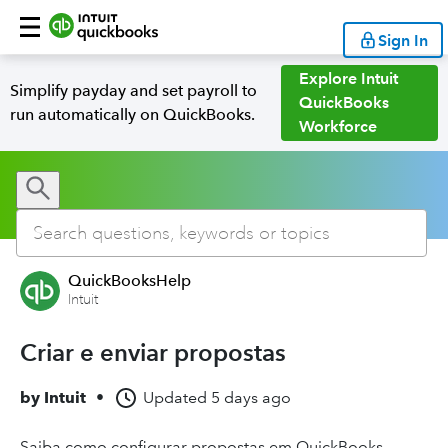
Sign In
Explore Intuit
Simplify payday and set payroll to
QuickBooks
run automatically on QuickBooks.
Workforce
QuickBooksHelp
Intuit
Criar e enviar propostas
by
Intuit
•
Updated
5 days ago
Saiba como configurar propostas em QuickBooks