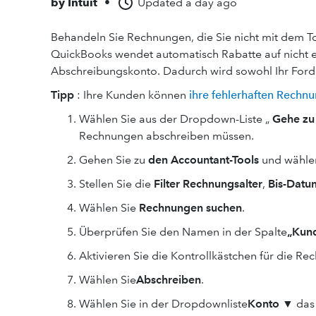
by
Intuit
•
Updated
a day ago
Behandeln Sie Rechnungen, die Sie nicht mit dem 
QuickBooks wendet automatisch Rabatte auf nicht e
Abschreibungskonto. Dadurch wird sowohl Ihr Ford
Tipp
: Ihre Kunden können
ihre fehlerhaften Rechn
Wählen Sie aus der Dropdown-Liste „
Gehe zu
Rechnungen abschreiben müssen.
Gehen Sie zu
den Accountant-Tools
und wähle
Stellen Sie die
Filter Rechnungsalter
,
Bis-Datu
Wählen Sie
Rechnungen suchen
.
Überprüfen Sie den Namen in der Spalte
„Kun
Aktivieren Sie die Kontrollkästchen für die R
Wählen Sie
Abschreiben
.
Wählen Sie in der Dropdownliste
Konto
▼ das 