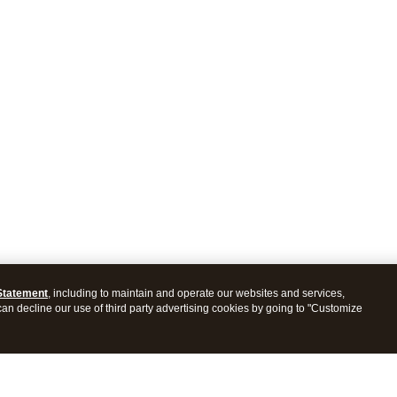
Statement
, including to maintain and operate our websites and services,
 can decline our use of third party advertising cookies by going to "Customize