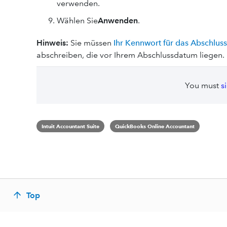
verwenden.
Wählen Sie
Anwenden
.
Hinweis:
Sie müssen
Ihr Kennwort für das Abschlus
abschreiben, die vor Ihrem Abschlussdatum liegen.
You must
s
Intuit Accountant Suite
QuickBooks Online Accountant
Top