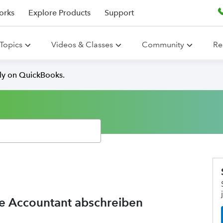
orks
Explore Products
Support
Topics
Videos & Classes
Community
Re
lly on QuickBooks.
e Accountant abschreiben