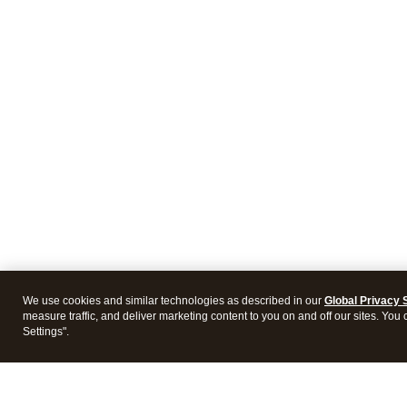
We use cookies and similar technologies as described in our
Global Privacy 
measure traffic, and deliver marketing content to you on and off our sites. You
Settings".