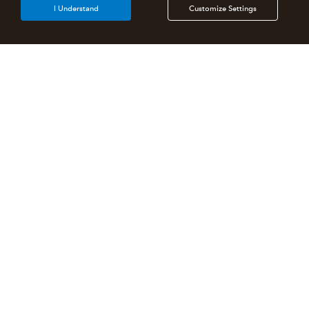
I Understand
Customize Settings
Products
Features
Resources
Partners
Select a Country