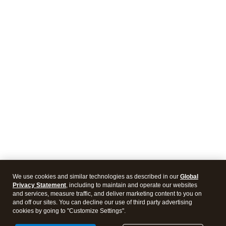
We use cookies and similar technologies as described in our
Global
Privacy Statement
, including to maintain and operate our websites
and services, measure traffic, and deliver marketing content to you on
and off our sites. You can decline our use of third party advertising
cookies by going to "Customize Settings".