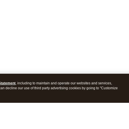
Statement
, including to maintain and operate our websites and services,
 can decline our use of third party advertising cookies by going to "Customize