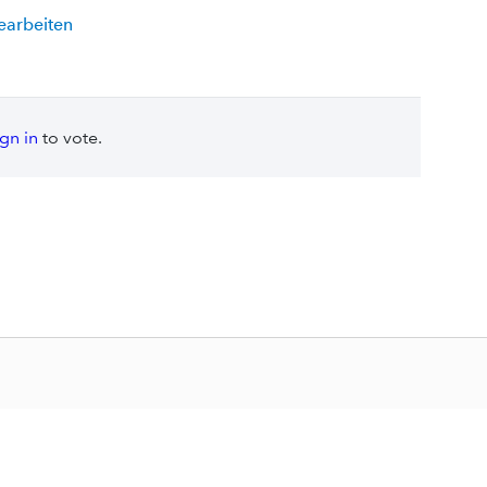
bearbeiten
ign in
to vote.