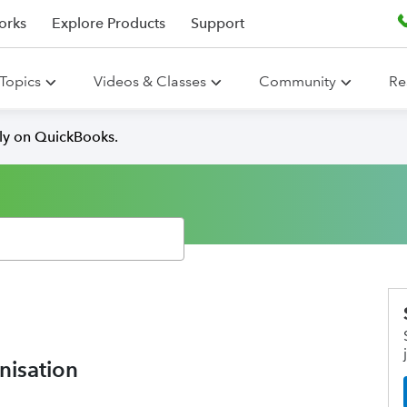
orks
Explore Products
Support
Topics
Videos & Classes
Community
Re
lly on QuickBooks.
nisation