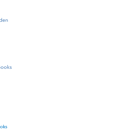
lden
Books
ooks