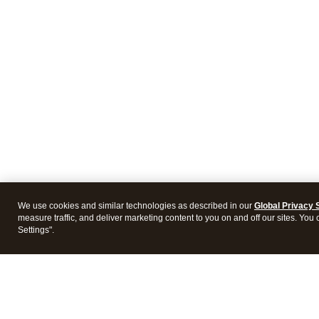
We use cookies and similar technologies as described in our
Global Privacy 
measure traffic, and deliver marketing content to you on and off our sites. You
Settings".