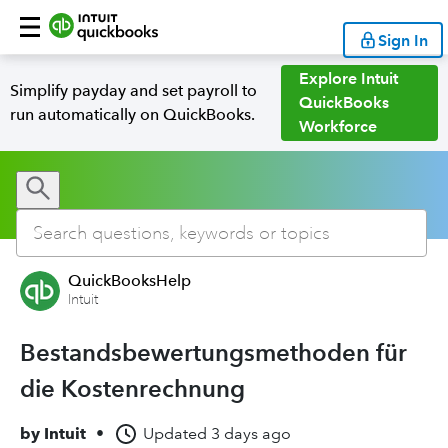
Sign In
Explore Intuit
Simplify payday and set payroll to
QuickBooks
run automatically on QuickBooks.
Workforce
QuickBooksHelp
Intuit
Bestandsbewertungsmethoden für
die Kostenrechnung
by
Intuit
•
Updated
3 days ago