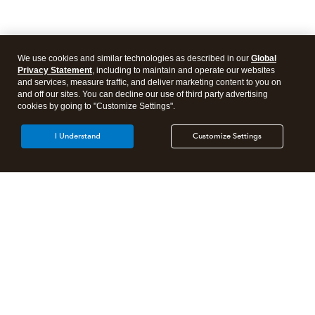
We use cookies and similar technologies as described in our
Global
Privacy Statement
, including to maintain and operate our websites
and services, measure traffic, and deliver marketing content to you on
and off our sites. You can decline our use of third party advertising
cookies by going to "Customize Settings".
I Understand
Customize Settings
Products
Features