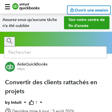
Ouvrir une session
Assurez-vous qu’aucune tâche
Voir notre centre de
n’a été oubliée
fin d’année
AideQuickBooks
Intuit
Convertir des clients rattachés en
projets
by
Intuit
•
1
•
Dernière mise à jour : 5 août 2026